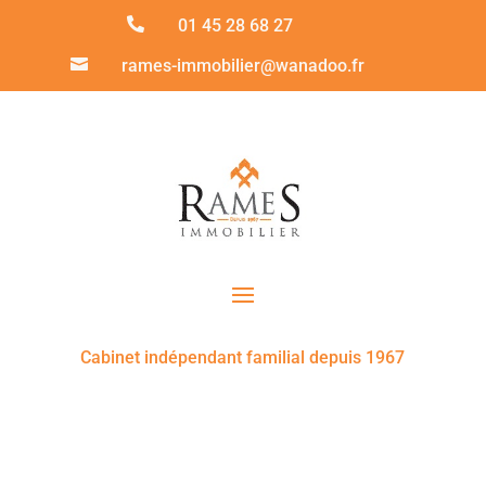

01 45 28 68 27

rames-immobilier@wanadoo.fr
Cabinet indépendant familial depuis 1967