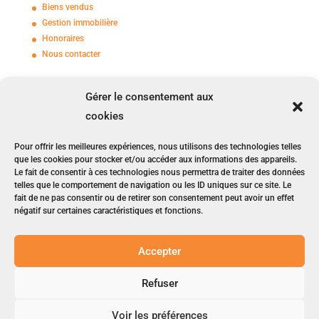
Biens vendus
Gestion immobilière
Honoraires
Nous contacter
Gérer le consentement aux
1, Avenue du Raincy
cookies
93250 VILLEMOMBLE
01 45 28 68 27
Pour offrir les meilleures expériences, nous utilisons des technologies telles
r
ames-immobilier@wanadoo
.fr
que les cookies pour stocker et/ou accéder aux informations des appareils.
Le fait de consentir à ces technologies nous permettra de traiter des données
Nos jours d'ouverture : du lundi au vendredi
telles que le comportement de navigation ou les ID uniques sur ce site. Le
fait de ne pas consentir ou de retirer son consentement peut avoir un effet
de 09h00 à 12h00 et de 14h00 à 18h30
négatif sur certaines caractéristiques et fonctions.
Le samedi de 09h00 à 12h00
Accepter
© 2023
-2026, Rames Conseils Immobiliers.
Refuser
Tous les droits sont réservés
Mentions légales
Voir les préférences
Politique de cookies (UE)