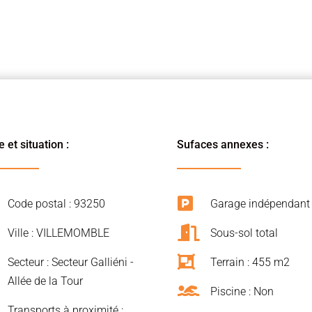
 et situation :
Sufaces annexes :

Code postal : 93250
Garage indépendant

Ville : VILLEMOMBLE
Sous-sol total

Secteur : Secteur Galliéni -
Terrain : 455 m2
Allée de la Tour

Piscine : Non
Transports à proximité :