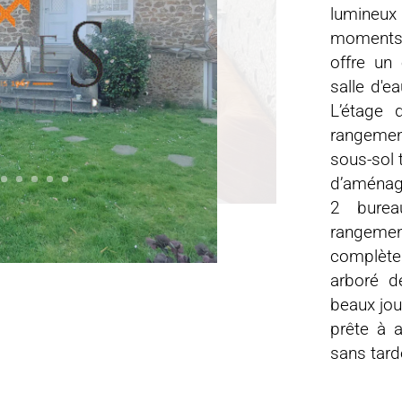
lumineu
moments 
offre un 
salle d'e
L’étage 
rangemen
sous-sol 
d’aménag
2 burea
rangeme
complète 
arboré d
beaux jou
prête à a
sans tarde