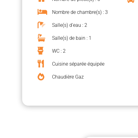

Nombre de chambre(s) : 3

Salle(s) d'eau : 2

Salle(s) de bain : 1

WC : 2

Cuisine séparée équipée

Chaudière Gaz