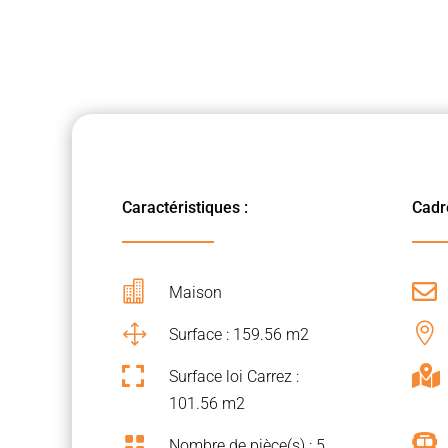
Caractéristiques :
Cadre


Maison
1

Surface : 159.56 m2


Surface loi Carrez :
101.56 m2


Nombre de pièce(s) : 5