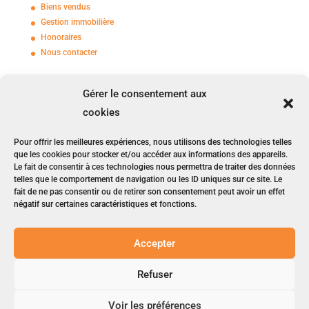
Biens vendus
Gestion immobilière
Honoraires
Nous contacter
Gérer le consentement aux
1, Avenue du Raincy
cookies
93250 VILLEMOMBLE
01 45 28 68 27
Pour offrir les meilleures expériences, nous utilisons des technologies telles
r
ames-immobilier@wanadoo
.fr
que les cookies pour stocker et/ou accéder aux informations des appareils.
Le fait de consentir à ces technologies nous permettra de traiter des données
Nos jours d'ouverture : du lundi au vendredi
telles que le comportement de navigation ou les ID uniques sur ce site. Le
fait de ne pas consentir ou de retirer son consentement peut avoir un effet
de 09h00 à 12h00 et de 14h00 à 18h30
négatif sur certaines caractéristiques et fonctions.
Le samedi de 09h00 à 12h00
Accepter
© 2023
-2026, Rames Conseils Immobiliers.
Refuser
Tous les droits sont réservés
Mentions légales
Voir les préférences
Politique de cookies (UE)