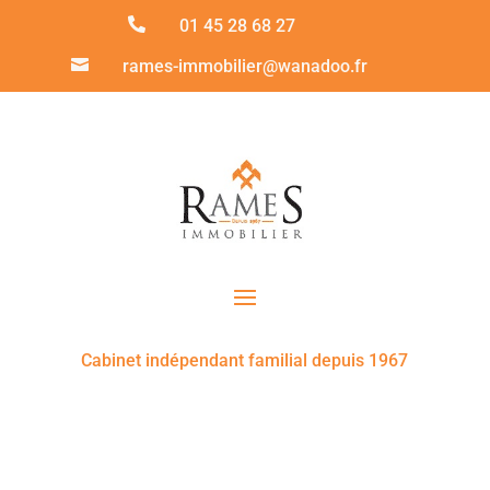

01 45 28 68 27

rames-immobilier@wanadoo.fr
Cabinet indépendant familial depuis 1967