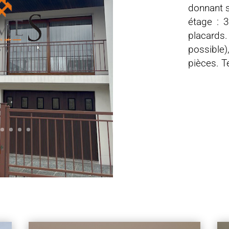
donnant s
étage : 
placards
possible)
pièces. T