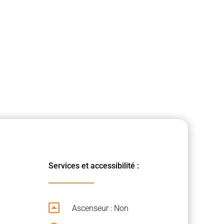
Services et accessibilité :

Ascenseur : Non