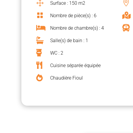
1

Surface : 150 m2


Nombre de pièce(s) : 6


Nombre de chambre(s) : 4

Salle(s) de bain : 1

WC : 2

Cuisine séparée équipée

Chaudière Fioul