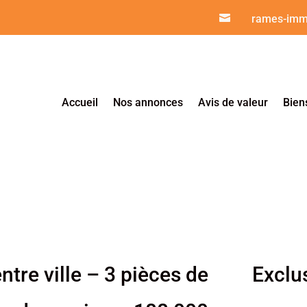

rames-imm
Accueil
Nos annonces
Avis de valeur
Bien
tre ville – 3 pièces de
Exclus