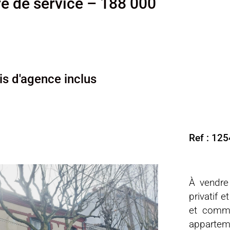
e de service – 188 000
ais d'agence inclus
Ref : 12
À vendre
privatif 
et comme
apparteme