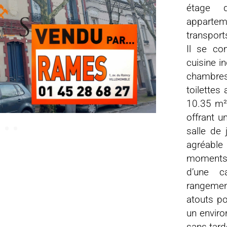
étage d
apparte
transport
Il se co
cuisine i
chambres 
toilette
10.35 m²
offrant u
salle de 
agréable
moments 
d’une c
rangemen
atouts po
un enviro
sans tarde