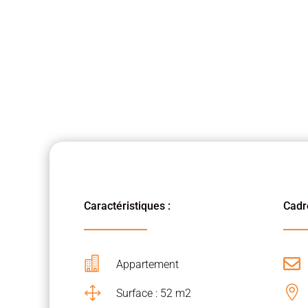
Caractéristiques :
Cadre


Appartement
1

Surface : 52 m2